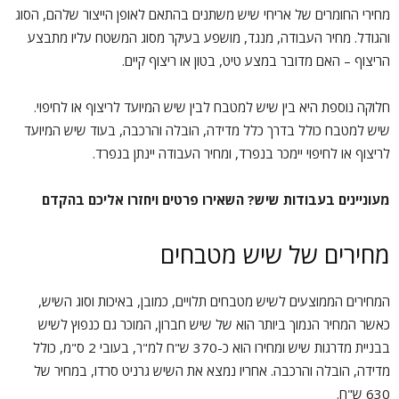
מחירי החומרים של אריחי שיש משתנים בהתאם לאופן הייצור שלהם, הסוג
והגודל. מחיר העבודה, מנגד, מושפע בעיקר מסוג המשטח עליו מתבצע
הריצוף – האם מדובר במצע טיט, בטון או ריצוף קיים.
חלוקה נוספת היא בין שיש למטבח לבין שיש המיועד לריצוף או לחיפוי.
שיש למטבח כולל בדרך כלל מדידה, הובלה והרכבה, בעוד שיש המיועד
לריצוף או לחיפוי יימכר בנפרד, ומחיר העבודה יינתן בנפרד.
מעוניינים בעבודות שיש? השאירו פרטים ויחזרו אליכם בהקדם
מחירים של שיש מטבחים
המחירים הממוצעים לשיש מטבחים תלויים, כמובן, באיכות וסוג השיש,
כאשר המחיר הנמוך ביותר הוא של שיש חברון, המוכר גם כנפוץ לשיש
בבניית מדרגות שיש ומחירו הוא כ-370 ש"ח למ"ר, בעובי 2 ס"מ, כולל
מדידה, הובלה והרכבה. אחריו נמצא את השיש גרניט סרדו, במחיר של
630 ש"ח.