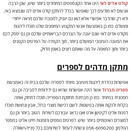
קולט אדים לאי
הינו אחד הקונספטים המיוחדים ביותר שיש, שכן הרבה
אנשים לא מודעים לכך שאפשר בכלל להתקין קולט אדים לגז שנמצא באי,
ולא רק שהדבר אפשרי אלא הוא גם יעניק למטבח שלכם מראה ייחודי
ומושלם. כמו כן באמצעות אנשי המקצוע המיומנים שלנו תוכלו ליהנות
מקולט אדים לאי שגם יענה על הצרכים הבריאותיים שלכם וכן גם יספק לכם
את המענה העיצובי המושלם ביותר, תוך הקפדה על הפרטים הקטנים
ביותר ותוך התאמה על מה שאתם רוצים באופן מדויק.
מתקן מדהים לספרים
אפשרות נהדרת ליהנות מעיצוב מיוחד לספריה שלכם בבית זה באמצעות
ספריה מברזל
אשר הינה אפשרות שהיא גם ידידותית לסביבה וכן גם
חסכונית במיוחד. כמו כן מבחינת תחזוקת הספרייה תוכלו לתחזק אותה
בקלות ולנקות אותה בפשטות. לשם רכישת מוצרי ברזל, אבץ ונחושת תוכלו
לפנות אלינו לקיטשן ארט ואנו נדאג עבורכם לשירות הטוב ביותר וכן גם
למוצרים האיכותיים ביותר שיש. לפרטים נוספים והזמנות חייגו אלינו במספר
הטלפון: 058-6090200 ונשמח לעמוד לשירותכם בכל פנייה\שאלה