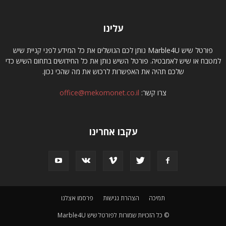
עלינו
פורטל שיש Marble4U נותן לכם הגושלים את כל המידע לפני קניית שיש
למטבח או שיש לאמבטיה. פורטל השיש נותן את כל החידושים בתחום השיש כדי
שלכם תהיה את האפשרות לרכוש את מה שהכי נכון.
צרו קשר:
office@mekomonet.co.il
עקבו אחרינו
תמיכה
הצהרת נגישות
פרסמו אצלנו
© כל הזכויות שמורות לפורטל שיש Marble4U