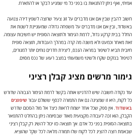
אמיתי, ואף ניתן להתגאות בו בפני כל מי שמגיע לבקר או להתארח.
חשוב להבין שבין אם אנו מדברים על זוג צעיר שרוצה לשפץ דירה צנועה
באשדוד, ובין אם אנו מדברים על משפחה גדולה שמעוניינת לשנות את
החלל בבית קרקע גדול, לרמת הגימור ולתוצאה הסופית יש חשיבות עצומה.
זאת מאחר וכמעט ולא משנה מה קרה במהלך העבודות, תוצאה סופית
חיובית תביא לשיפור במראה הנכס, ליצירת חדרים נוחים יותר למגורים,
לטיפול בנזקים שקרו ולשינוי משמעותי במצב רעוע של נכס מסוים.
גימור מרשים מציג קבלן רציני
עוד נקודה חשובה שיש להדגיש אותה בקשר לרמת הגימור הגבוהה שדורש
כל לקוח, היא זו שמציגה גם את התמורה לכסף ששולם עבור
שיפוצים
באשדוד
. אין ספק שכל אחד ישמח לראות כיצד אל מול הסכום שדרש
הקבלן, הוא זכה לעבודה מקצועית מאוד שבסיומה ניתן בהחלט להתפאר
בתוצאה הסופית בפני כל אדם. אך תוצאה כזו יכול להשיג רק קבלן רציני
שבאמת רוצה להציג לכל לקוח שלו תמורה מלאה לכל שקל שהוציא.