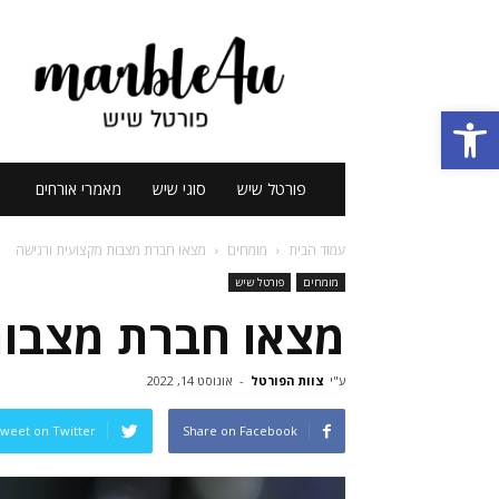
פורטל
שיש
Marble4U
פתח סרגל נגישות
פורטל שיש
סוגי שיש
מאמרי אורחים
עמוד הבית
מומחים
מצאו חברת מצבות מקצועית ורגישה
מומחים
פורטל שיש
מצאו חברת מצבות
ע"י
צוות הפורטל
-
אוגוסט 14, 2022
weet on Twitter
Share on Facebook