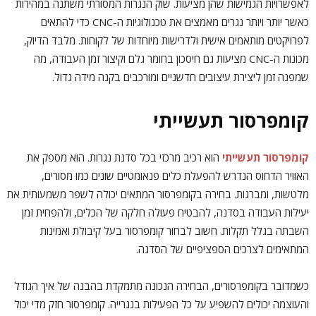
לאפשרויות הגמישות שהן מציעות. שוק הנגרות המסורתי משתנה במהירות
כאשר יותר ויותר נגרים מאמצים את טכנולוגיות ה-CNC כדי להתאים
לפרויקטים מותאמים אישית ולדרישות מיוחדות של לקוחות. מלבד הדיוק,
מכונות ה-CNC מציעות גם חיסכון בחומר גלם וקיצור זמן העבודה, מה
שמפנה זמן ליצירת עיצובים חדשניים ומורכבים בקנה מידה גדול.
קומפרסור תעשייתי
קומפרסור תעשייתי
הוא רכיב מרכזי בכל סדנת נגרות. הוא מספק את
האוויר הדחוס הנדרש להפעלת כלים פנאומטיים שונים כמו מסורים,
מלטשות, ומברגות. בחירה בקומפרסור המתאים יכולה לשפר משמעותית את
יעילות העבודה בסדנה, להבטיח פעולה חלקה של הכלים, ולהפחית זמן
השבתה בגלל תקלות. חשוב לבחור קומפרסור בעל קיבולת ואמינות
המתאימים לצרכים הספציפיים של הסדנה.
כשמדובר בקומפרסורים, הבחירה הנכונה מתמקדת בהבנה של איך הגודל
והעוצמה יכולים להשפיע על כל הפעילות בנגרייה. קומפרסור חזק מדי יכול